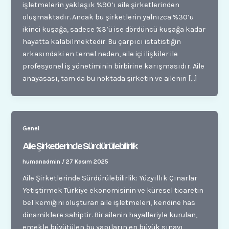
işletmelerin yaklaşık %90’ı aile şirketlerinden
oluşmaktadır. Ancak bu şirketlerin yalnızca %30’u
ikinci kuşağa, sadece %3’ü ise dördüncü kuşağa kadar
hayatta kalabilmektedir. Bu çarpıcı istatistiğin
arkasındaki en temel neden, aile içi ilişkiler ile
profesyonel iş yönetiminin birbirine karışmasıdır. Aile
anayasası, tam da bu noktada şirketin ve ailenin […]
Genel
Aile Şirketlerinde Sürdürülebilirlik
humanadmin
/
27 Kasım 2025
Aile Şirketlerinde Sürdürülebilirlik: Yüzyıllık Çınarlar
Yetiştirmek Türkiye ekonomisinin ve küresel ticaretin
bel kemiğini oluşturan aile işletmeleri, kendine has
dinamiklere sahiptir. Bir ailenin hayalleriyle kurulan,
emekle büyütülen bu yapıların en büyük sınavı,