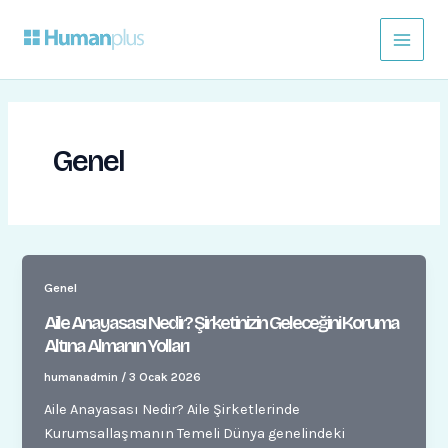
İçeriğe
Main
atla
Menu
Genel
Genel
Aile Anayasası Nedir? Şirketinizin Geleceğini Koruma
Altına Almanın Yolları
humanadmin
/
3 Ocak 2026
Aile Anayasası Nedir? Aile Şirketlerinde
Kurumsallaşmanın Temeli Dünya genelindeki